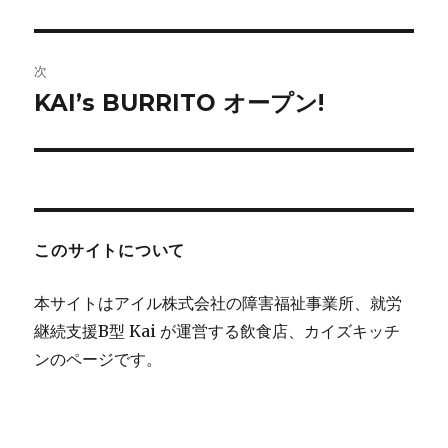
の
ナ
投
ビ
稿:
次
ゲ
KAI’s BURRITO オープン!
次
の
ー
投
シ
稿:
ョ
このサイトについて
ン
本サイトはアイル株式会社の障害福祉事業所、就労
継続支援B型 Kai が運営する飲食店、カイズキッチ
ンのページです。