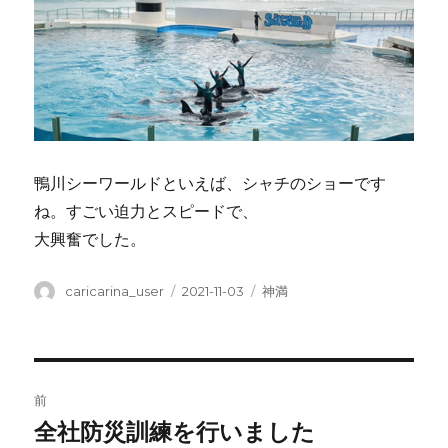
鴨川シーワールドといえば、シャチのショーです
ね。すごい迫力とスピードで、
大興奮でした。
投
投
カ
caricarina_user
2021-11-03
神満
稿
稿
テ
者
日:
ゴ
リ
ー
投
前
稿
全社防災訓練を行いました
前