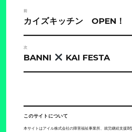
投
前
稿
カイズキッチン OPEN！
前
の
ナ
投
ビ
稿:
次
ゲ
BANNI
KAI FESTA
次
の
ー
投
シ
稿:
ョ
ン
このサイトについて
本サイトはアイル株式会社の障害福祉事業所、就労継続支援B型