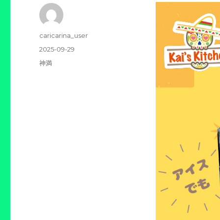
投
caricarina_user
稿
投
2025-09-29
者
稿
カ
神満
日:
テ
ゴ
リ
ー