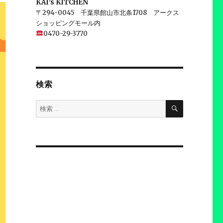
KAI’s KITCHEN
〒294-0045 千葉県館山市北条1708 アークス
ショッピングモール内
0470-29-3770
検索
検
検
索
索: