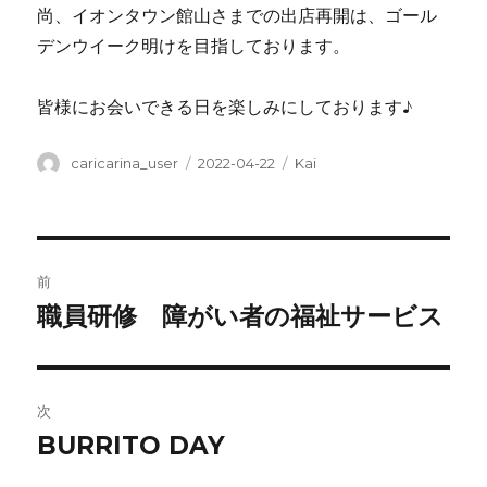
尚、イオンタウン館山さまでの出店再開は、ゴール
デンウイーク明けを目指しております。
皆様にお会いできる日を楽しみにしております♪
投
投
カ
caricarina_user
2022-04-22
Kai
稿
稿
テ
者
日:
ゴ
リ
ー
投
前
稿
職員研修 障がい者の福祉サービス
前
の
ナ
投
ビ
稿:
次
ゲ
BURRITO DAY
次
の