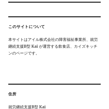
ー
投
シ
稿:
ョ
このサイトについて
ン
本サイトはアイル株式会社の障害福祉事業所、就労
継続支援B型 Kai が運営する飲食店、カイズキッチ
ンのページです。
住所
就労継続支援B型 Kai