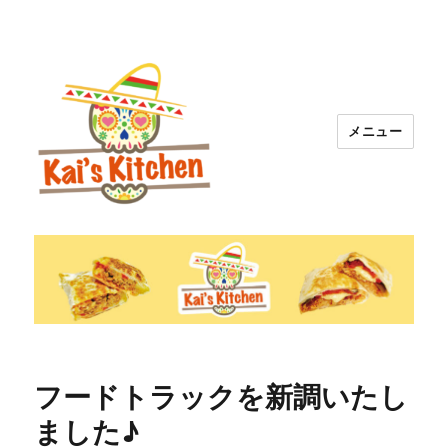
メニュー
就労継続支援Ｂ型 Kai カイズブリト
ー
フードトラックを新調いたし
ました♪