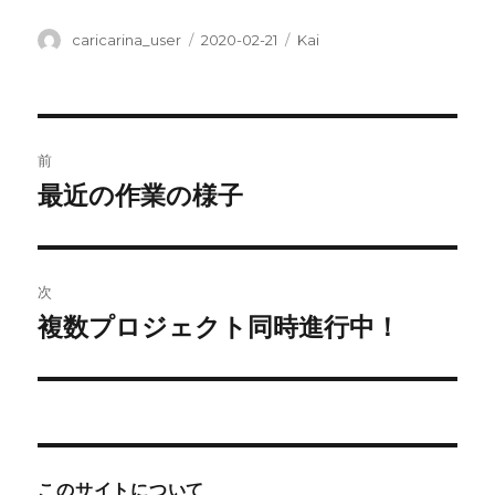
投
投
カ
caricarina_user
2020-02-21
Kai
稿
稿
テ
者
日:
ゴ
リ
ー
投
前
稿
最近の作業の様子
前
の
ナ
投
ビ
稿:
次
ゲ
複数プロジェクト同時進行中！
次
の
ー
投
シ
稿:
ョ
このサイトについて